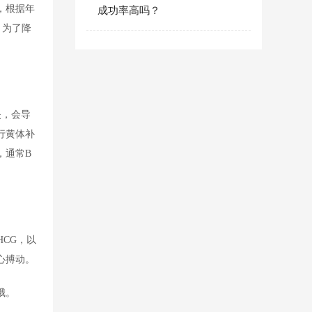
，根据年
成功率高吗？
，为了降
失，会导
行黄体补
，通常B
HCG，以
心搏动。
哦。