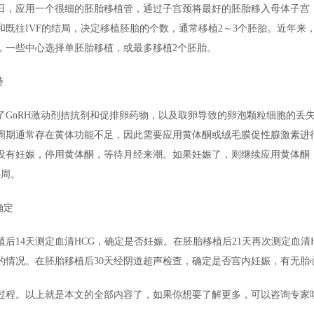
日，应用一个很细的胚胎移植管，通过子宫颈将最好的胚胎移入母体子宫
和既往IVF的结局，决定移植胚胎的个数，通常移植2～3个胚胎。近年来
，一些中心选择单胚胎移植，或最多移植2个胚胎。
持
了GnRH激动剂拮抗剂和促排卵药物，以及取卵导致的卵泡颗粒细胞的丢
周期通常存在黄体功能不足，因此需要应用黄体酮或绒毛膜促性腺激素进
没有妊娠，停用黄体酮，等待月经来潮。如果妊娠了，则继续应用黄体酮
3周。
确定
植后14天测定血清HCG，确定是否妊娠。在胚胎移植后21天再次测定血清
的情况。在胚胎移植后30天经阴道超声检查，确定是否宫内妊娠，有无胎
过程。以上就是本文的全部内容了，如果你想要了解更多，可以咨询专家