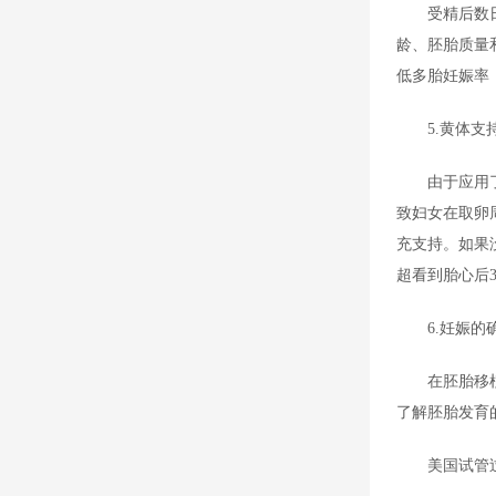
受精后数
龄、胚胎质量
低多胎妊娠率
5.黄体支
由于应用
致妇女在取卵
充支持。如果
超看到胎心后
6.妊娠的
在胚胎移
了解胚胎发育
美国试管