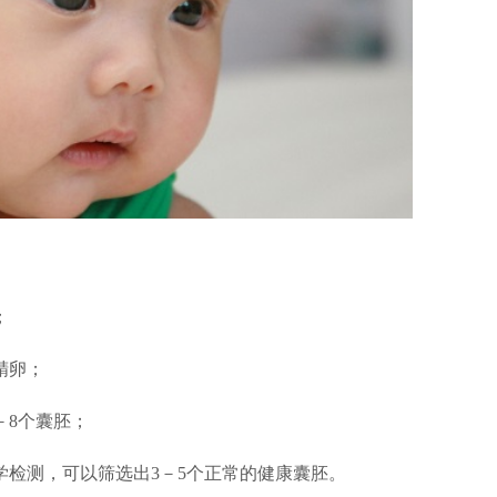
；
精卵；
－8个囊胚；
学检测，可以筛选出3－5个正常的健康囊胚。