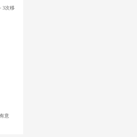
－3次移
有意