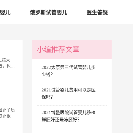
婴儿
俄罗斯试管婴儿
医生答疑
小编推荐文章
生孩大
者，也有
2022太原第三代试管婴儿多
少钱？
2021试管婴儿费用可以走医
保吗？
且卵子质
2021博鳌医院试管婴儿移植
取卵很难
鲜胚好还是冻胚好？