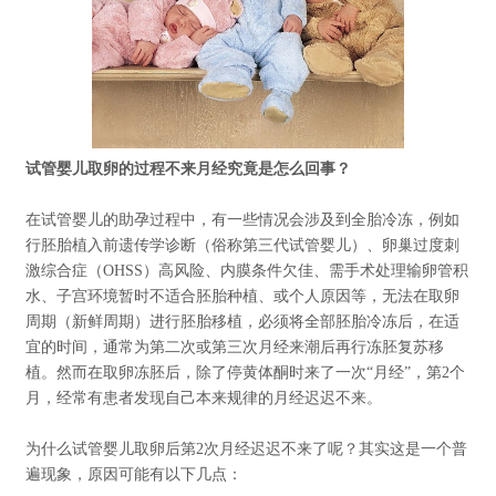
试管婴儿取卵的过程不来月经究竟是怎么回事？
在试管婴儿的助孕过程中，有一些情况会涉及到全胎冷冻，例如
行胚胎植入前遗传学诊断（俗称第三代试管婴儿）、卵巢过度刺
激综合症（OHSS）高风险、内膜条件欠佳、需手术处理输卵管积
水、子宫环境暂时不适合胚胎种植、或个人原因等，无法在取卵
周期（新鲜周期）进行胚胎移植，必须将全部胚胎冷冻后，在适
宜的时间，通常为第二次或第三次月经来潮后再行冻胚复苏移
植。然而在取卵冻胚后，除了停黄体酮时来了一次“月经”，第2个
月，经常有患者发现自己本来规律的月经迟迟不来。
为什么试管婴儿取卵后第2次月经迟迟不来了呢？其实这是一个普
遍现象，原因可能有以下几点：