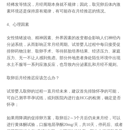
经稀发等情况，月经周期本身就不规律；因此，取完卵后体内激
素环境还是保持原有规律，有可能存在月经推迟的情况。
4、心理因素
女性情绪波动、精神因素、外界因素的改变都会影响人们神经内
分泌系统，从而影响正常月经周期。试管婴儿过程中每日接受促
排卵药物注射、取卵手术、等待胚胎培养结果、经济压力、家庭
压力、无一不让人感到焦虑。部分外地患者身处陌生环境中出现
水土不服等一系列应激反应，也导致内分泌紊乱和月经不规则。
取卵后月经推迟应该怎么办？
试管婴儿取卵的过程一直月经未来，建议首先排除怀孕的可能，
可自己测早早孕试纸，或到医院内进行血HCG的检测，确定是否
怀孕；
如果用降调的促排卵方案，取卵后2～3个月后仍未来月经，可以
进行黄体酮试验，口服地屈孕酮20mg/天，共10天，停药后、或者