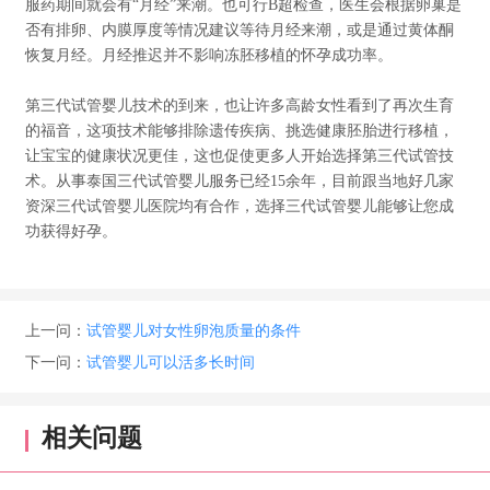
服药期间就会有“月经”来潮。也可行B超检查，医生会根据卵巢是
否有排卵、内膜厚度等情况建议等待月经来潮，或是通过黄体酮
恢复月经。月经推迟并不影响冻胚移植的怀孕成功率。
第三代
试管婴儿
技术的到来，也让许多高龄女性看到了再次生育
的福音，这项技术能够排除遗传疾病、挑选健康胚胎进行移植，
让宝宝的健康状况更佳，这也促使更多人开始选择第三代试管技
术。从事泰国三代试管婴儿服务已经15余年，目前跟当地好几家
资深三代试管婴儿医院均有合作，选择三代试管婴儿能够让您成
功获得好孕。
上一问：
试管婴儿对女性卵泡质量的条件
下一问：
试管婴儿可以活多长时间
相关问题